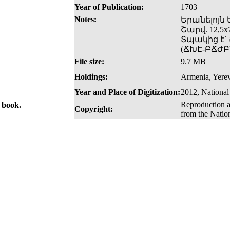
Year of Publication:
1703
Notes:
Երանելոյն
Շարվ. 12,5x7
Տպակից է`
(ՃԽԷ-ԲՃԺԲ)
File size:
9.7 MB
Holdings:
Armenia, Yerev
Year and Place of Digitization:
2012, National
Reproduction a
e book.
Copyright:
from the Natio