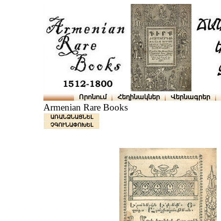
Որոնում
Հեղինակներ
Վերնագրեր
Armenian Rare Books
ԱՌԱՆՁՆԱՑՆԵԼ
ՉԳՈՒՆԱՓՈԽԵԼ