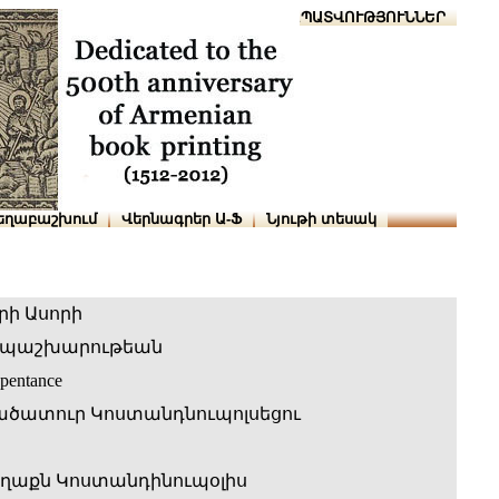
Տուն
Օգնություն
ՆԱԽԱՊԱՏՎՈՒԹՅՈՒՆՆԵՐ
եղաբաշխում
Վերնագրեր Ա-Ֆ
Նյութի տեսակ
րի Ասորի
ապաշխարութեան
pentance
ածատուր Կոստանդնուպոլսեցու
ղաքն Կոստանդինուպօլիս