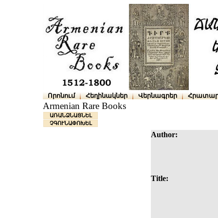
Որոնում
Հեղինակներ
Վերնագրեր
Հրատար
Armenian Rare Books
ԱՌԱՆՁՆԱՑՆԵԼ
ՉԳՈՒՆԱՓՈԽԵԼ
Author:
Title: