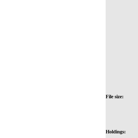
File size:
Holdings: