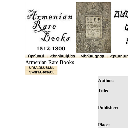
Որոնում
Հեղինակներ
Վերնագրեր
Հրատար
Armenian Rare Books
ԱՌԱՆՁՆԱՑՆԵԼ
ՉԳՈՒՆԱՓՈԽԵԼ
Author:
Title:
Publisher:
Place: