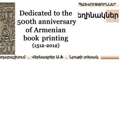
Տուն
Օգնություն
ՆԱԽԱՊԱՏՎՈՒԹՅՈՒՆՆԵՐ
հեղինակներ
եղաբաշխում
Վերնագրեր Ա-Ֆ
Նյութի տեսակ