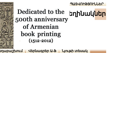
Տուն
Օգնություն
ՆԱԽԱՊԱՏՎՈՒԹՅՈՒՆՆԵՐ
հեղինակներ
եղաբաշխում
Վերնագրեր Ա-Ֆ
Նյութի տեսակ