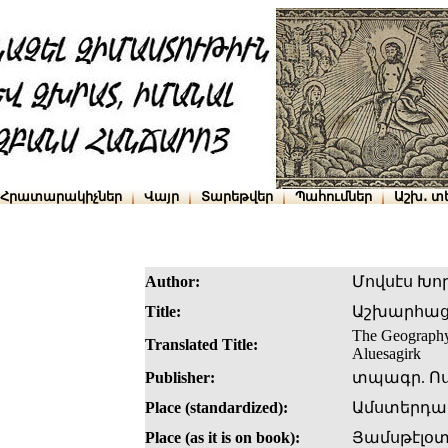
Հրատարակիչներ
Վայր
Տարեթվեր
Պահումներ
Աշխ․ տ
Author:
Մովսէս Խո
Title:
Աշխարհացո
The Geography, 
Translated Title:
Aluesagirk
Publisher:
տպագր. Ոս
Place (standardized):
Ամստերդա
Place (as it is on book):
Յամսթէլօ