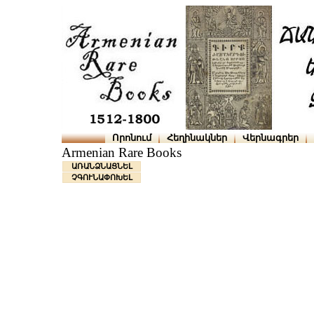
Որոնում
Հեղինակներ
Վերնագրեր
Armenian Rare Books
ԱՌԱՆՁՆԱՑՆԵԼ
ՉԳՈՒՆԱՓՈԽԵԼ