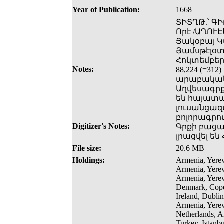
Year of Publication:
1668
ՏԻՏՂԹ.՝ Գ
Որէ /ԱՂՈՒ
Յակօբայ Կա
Յամսթէլօտամ
Հոկտեմբերի
Notes:
88,224 (=3
արաբական թ
Աղվեսագրք
են հայատա
լուսանցազ
բոլորագրո
Digitizer's Notes:
Գրքի բացակ
լրացվել ե
File size:
20.6 MB
Holdings:
Armenia, Yerev
Armenia, Yerev
Armenia, Yerev
Denmark, Cope
Ireland, Dublin
Armenia, Yerev
Netherlands, A
Turkey, Istanb