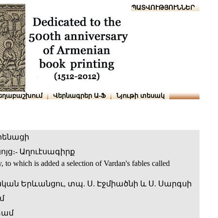
Տուն
Օգնություն
ՆԱԽԱՊԱՏՎՈՒԹՅՈՒՆՆԵՐ
եղաբաշխում
Վերնագրեր Ա-Ֆ
Նյութի տեսակ
րենացի
յց։- Աղուէսագիրք
to which is added a selection of Vardan's fables called
կան Երևանցու, տպ. Ս. Էջմիածնի և Ս. Սարգսի
մ
տամ