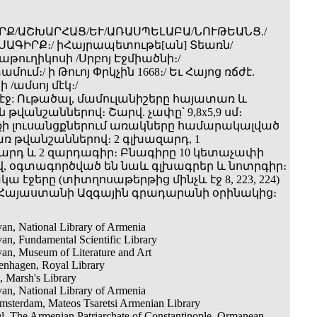
ԻՐՔ/ԱՇԽԱՐՀԱՑ/ԵՒ/ԱՌԱՍՊԵԼԱԲԱ/ՆՈՒԹԵԱՆՑ./
ԷՍԱԳԻՐՔ։/ իՀայրապետութե[ան] Տեառն/
թուղիկոսի /Սրբոյ Էջմիածնի։/
ում։/ ի Թուոյ Փրկչին 1668։/ Եւ Հայոց ռճժէ.
 /ամսոյ մէկ։/
12) էջ: Ութածալ, մամուլանիշերը հայատառ և
վանշաններով։ Շարվ. չափը՝ 9,8x5,9 սմ։
ի լուսանցքներում առակները համարակալված
ռ թվանշաններով։ 2 գլխազարդ, 1
արդ և 2 զարդագիր։ Բնագիրը 10 կետաչափի
վ, օգտագործված են նաև գլխագրեր և նոտրգիր։
ա էջերը (տիտղոսաթերթից մինչև էջ 8, 223, 224)
ն Հայաստանի Ազգային գրադարանի օրինակից։
an, National Library of Armenia
an, Fundamental Scientific Library
an, Museum of Literature and Art
nhagen, Royal Library
, Marsh's Library
an, National Library of Armenia
msterdam, Mateos Tsaretsi Armenian Library
ul, The Armenian Patriarchate of Constantinople, Ormanean