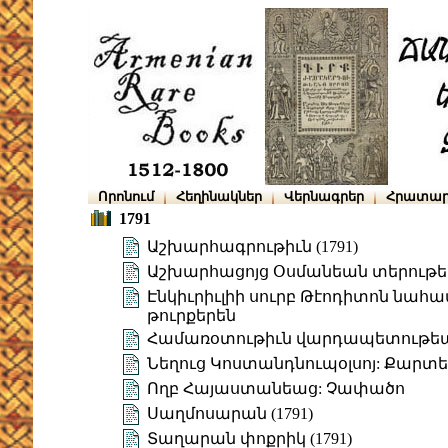
Որոնում
Հեղինակներ
Վերնագրեր
Հրատար
1791
Աշխարհագրութիւն (1791)
Աշխարհացոյց Օսմանեան տերութե
Էնկիւրիւլիի սուրբ Թէոդիտոն նահ
թուրքերեն
Համառօտութիւն վարդապետութեա
Նեղուց Կոստանդնուպօլսոյ: Քարտե
Ողբ Հայաստանեաց: Չափածո
Սաղմոսարան (1791)
Տաղարան փոքրիկ (1791)