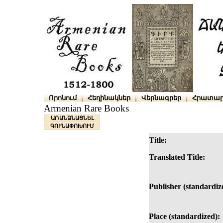
Որոնում
Հեղինակներ
Վերնագրեր
Հրատար
Armenian Rare Books
ԱՌԱՆՁՆԱՑՆԵԼ
ԳՈՒՆԱՓՈԽՈՒՄ
Title:
Translated Title:
Publisher (standardiz
Place (standardized):