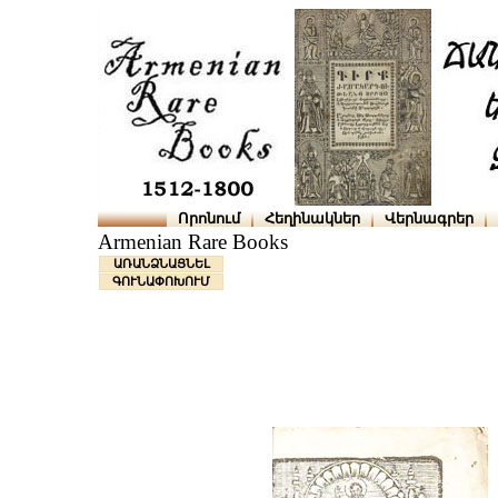
Որոնում
Հեղինակներ
Վերնագրեր
Armenian Rare Books
ԱՌԱՆՁՆԱՑՆԵԼ
ԳՈՒՆԱՓՈԽՈՒՄ