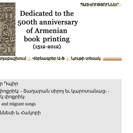
Տուն
Օգնություն
ՆԱԽԱՊԱՏՎՈՒԹՅՈՒՆՆԵՐ
եղաբաշխում
Վերնագրեր Ա-Ֆ
Նյութի տեսակ
 Դպիր
ոքրիկ: - Տաղարան սիրոյ եւ կարոտանաց։ -
 փոքրիկ։
 and migrant songs
ննեսի և Հակոբի