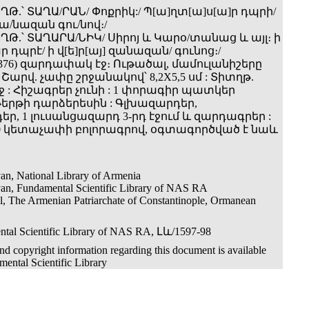
ՂԹ.՝ ՏԱՂԱ/ՐԱՆ/ Փոքրիկ:/ Պ[ա]ղտ[ա]ս[ա]ր դպրի/
/նազան գու/նով։/
ՂԹ.՝ ՏԱՂԱՐԱ/ՆԻԿ/ Սիրոյ և Կարօ/տանաց և այլ։ ի
պրէ/ ի վ[ե]ր[այ] զանազան/ գունոց։/
2(=376) զարդափակ էջ։ Ութածալ, մամուլանիշերը
Շարվ. չափը շրջանակով՝ 8,2X5,5 սմ : Տիտղթ.
 : Հիշագրեր չունի : 1 փորագիր պատկեր
րթի դարձերեսին : Գլխազարդեր,
ր, 1 լուսանցազարդ 3-րդ էջում և զարդագրեր :
0 կետաչափի բոլորագրով, օգտագործված է նաև
an, National Library of Armenia
an, Fundamental Scientific Library of NAS RA
ul, The Armenian Patriarchate of Constantinople, Ormanean
tal Scientific Library of NAS RA, Լև/1597-98
d copyright information regarding this document is available
ental Scientific Library