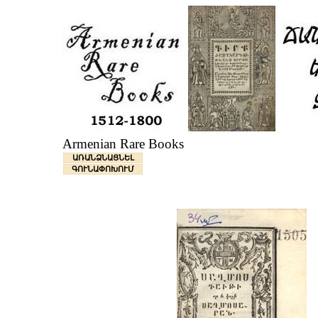
Armenian Rare Books
ԱՌԱՆՁՆԱՑՆԵԼ
ԳՈՒՆԱՓՈԽՈՒՄ