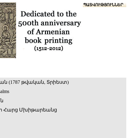
Տուն
Օգնություն
ՆԱԽԱՊԱՏՎՈՒԹՅՈՒՆՆԵՐ
ն (1787 թվական, Տրիեստ)
salms
ն
ի Հարց Մխիթարեանց