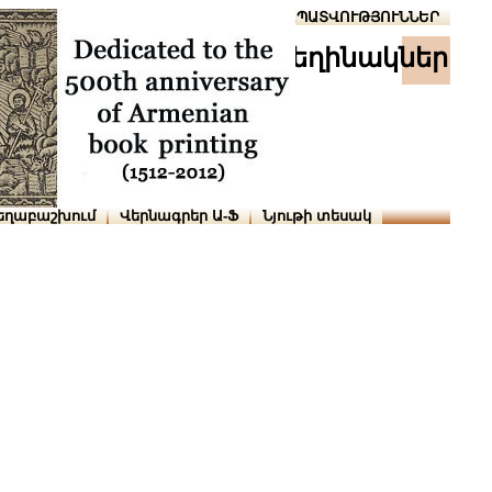
Տուն
Օգնություն
ՆԱԽԱՊԱՏՎՈՒԹՅՈՒՆՆԵՐ
հեղինակներ
եղաբաշխում
Վերնագրեր Ա-Ֆ
Նյութի տեսակ