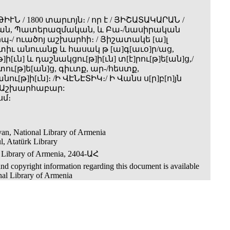
ՒՆ / 1800 տարւոյն։ / որ է / ՅԻՇԱՏԱԿԱՐԱՆ /
ն, Պատերազմական, և Բա-/նասիրական
պ-/ ուածոյ աշխարհի։ / Յիշատակե [ա]լ
տիւ անուանք և հասակ թ [ա]գ[աւօ]ր/աց,
ի[ւն] և դաշնակցու[թ]ի[ւն] տ[է]րու[թ]ե[ան]ց,/
ու[թ]ե[ան]ց, գիւտք, ար-/հեստք,
ւ[թ]ի[ւն]։ /Ի ՎԷՆԷՏԻԿ։/ Ի Վանս ս[ր]բ[ո]յն
 Աշխարհաբար:
սմ։
an, National Library of Armenia
l, Atatürk Library
 Library of Armenia, 2404-ԱՀ
nd copyright information regarding this document is available
nal Library of Armenia