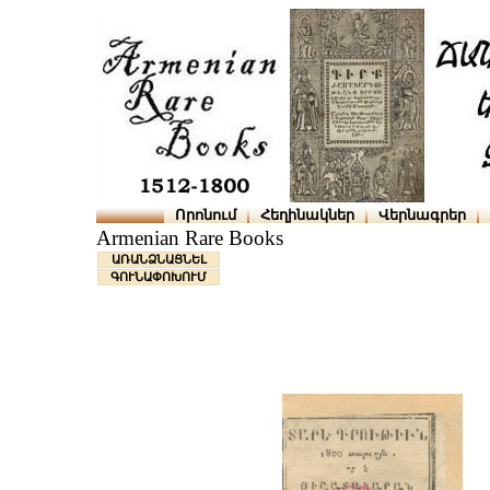
Որոնում
Հեղինակներ
Վերնագրեր
Armenian Rare Books
ԱՌԱՆՁՆԱՑՆԵԼ
ԳՈՒՆԱՓՈԽՈՒՄ