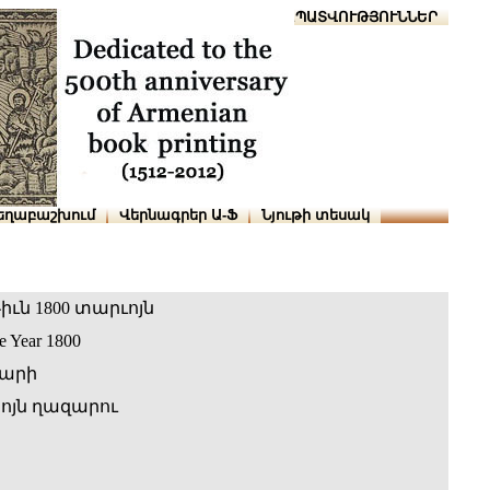
Տուն
Օգնություն
ՆԱԽԱՊԱՏՎՈՒԹՅՈՒՆՆԵՐ
եղաբաշխում
Վերնագրեր Ա-Ֆ
Նյութի տեսակ
ւն 1800 տարւոյն
he Year 1800
զարի
բոյն ղազարու