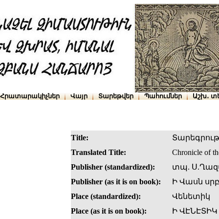
Հրատարակիչներ
Վայր
Տարեթվեր
Պահումներ
Աշխ․ տ
Title:
Տարեգրութի
Translated Title:
Chronicle of t
Publisher (standardized):
տպ. Ս.Ղա
Publisher (as it is on book):
Ի Վասն սր
Place (standardized):
Վենետիկ
Place (as it is on book):
Ի ՎԷՆԷՏԻԿ