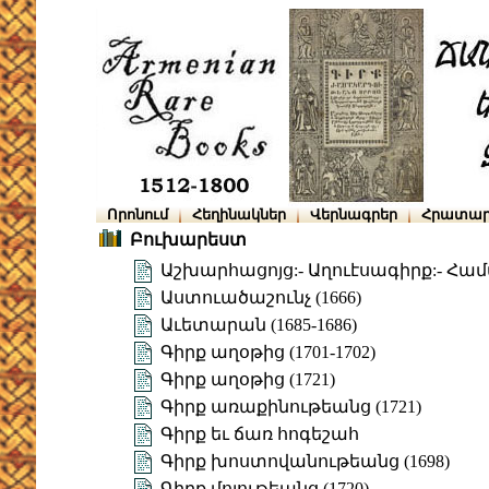
Որոնում
Հեղինակներ
Վերնագրեր
Հրատար
Բուխարեստ
Աշխարհացոյց:- Աղուէսագիրք:- Հա
Աստուածաշունչ (1666)
Աւետարան (1685-1686)
Գիրք աղօթից (1701-1702)
Գիրք աղօթից (1721)
Գիրք առաքինութեանց (1721)
Գիրք եւ ճառ հոգեշահ
Գիրք խոստովանութեանց (1698)
Գիրք մոլութեանց (1720)