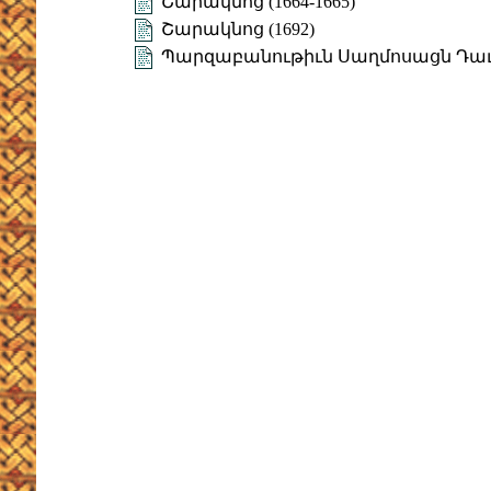
Շարակնոց (1664-1665)
Շարակնոց (1692)
Պարզաբանութիւն Սաղմոսացն Դա