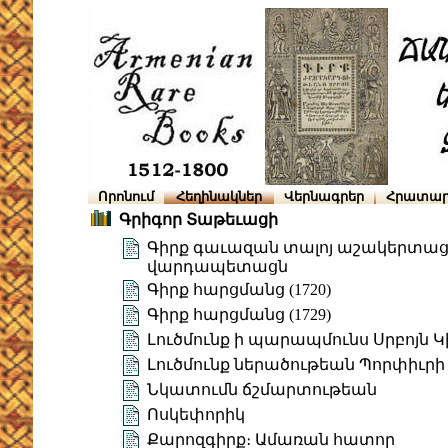
Որոնում
Հեղինակներ
Վերնագրեր
Հրատար
Գրիգոր Տաթեւացի
Գիրք գաւազան տալոյ աշակերտացն
վարդապետացն
Գիրք հարցմանց (1720)
Գիրք հարցմանց (1729)
Լուծմունք ի պարապմունս Սրբոյն Կ
Լուծմունք ներածութեան Պորփիւրի
Նկատումն ճշմարտութեան
Ոսկեփորիկ
Քարոզգիրք։ Ամառան հատոր