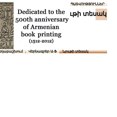
Տուն
Օգնություն
ՆԱԽԱՊԱՏՎՈՒԹՅՈՒՆՆԵՐ
նյութի տեսակ
եղաբաշխում
Վերնագրեր Ա-Ֆ
Նյութի տեսակ