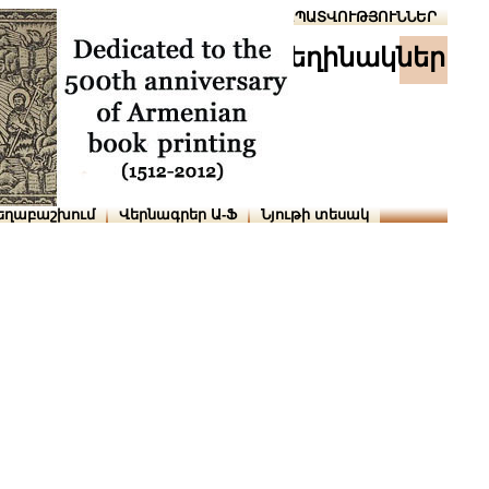
Տուն
Օգնություն
ՆԱԽԱՊԱՏՎՈՒԹՅՈՒՆՆԵՐ
հեղինակներ
եղաբաշխում
Վերնագրեր Ա-Ֆ
Նյութի տեսակ