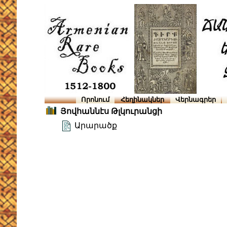
Որոնում
Հեղինակներ
Վերնագրեր
Յովհաննէս Թլկուրանցի
Արարածք