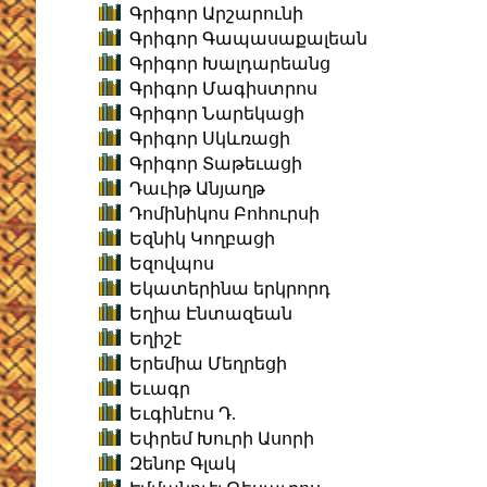
Գրիգոր Արշարունի
Գրիգոր Գապասաքալեան
Գրիգոր Խալդարեանց
Գրիգոր Մագիստրոս
Գրիգոր Նարեկացի
Գրիգոր Սկևռացի
Գրիգոր Տաթեւացի
Դաւիթ Անյաղթ
Դոմինիկոս Բոհուրսի
Եզնիկ Կողբացի
Եզովպոս
Եկատերինա երկրորդ
Եղիա Էնտազեան
Եղիշէ
Երեմիա Մեղրեցի
Եւագր
Եւգինէոս Դ.
Եփրեմ Խուրի Ասորի
Զենոբ Գլակ