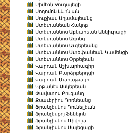
Սիմէօն Ջուղայեցի
Սողոմոն Լևոնյան
Սուքիաս Աղամալեանց
Ստեփանեան Հակոբ
Ստեփաննոս Աբկարեան Անկիւրացի
Ստեփաննոս Ագոնց
Ստեփաննոս Աւգերեանց
Ստեփաննոս Ստեփանեան Կամենցի
Ստեփաննոս Օրբելեան
Վարդան Աշխարհագիր
Վարդան Բարձրբերդցի
Վարդան Մարաթացի
Վրթանէս Ասկերեան
Փավստոս Բուզանդ
Քսաւերիոս Դոռնեանց
Ֆրանչեսկոս Դունելլեան
Ֆրանչեսքոյ Ֆենելոն
Ֆրանչիսկոս Ռիվոլա
Ֆրանչիսկոս Սալեզացի