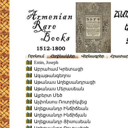
Որոնում
Հեղինակներ
Վերնագրեր
Հրատար
Emin, Joseph
Աբրահամ Կրետացի
Ագաթանգեղոս
Աթանաս Աղեքսանդրացի
Աթանաս Մերասեան
Ալբերտ Մեծ
Ալփոնսոս Ռոտրիկվեց
Աղեքսանդր Ինճիճեան
Աղեքսանդր Ինճիճյան
Աղեքսանդր Յիսուսեան