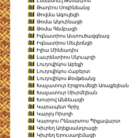
Էմմանուէլ Թեսաւրոս
Թադէոս Սոգինեանց
Թովմա Ագուլեցի
Թօմա Ակուինացի
Թօմա Գեմբացի
Իգնատիոս Աստուծազգեաց
Իգնատիոս Սեւլեռնցի
Իլիա Մինեադիս
Լաւրենտիոս Սկուպոլի
Լուդովիկոս Աբելլի
Լուդովիկոս Հաբերտ
Լուդովիկոս Քօմթեանց
Խաչատուր Էրզրումեցի Առաքելեան
Խաչատուր Սիւրմէլեան
Խոսրով Անձեւացի
Կարապետ Գրիչ
Կարլոյ Ռիսոլի
Կարոլոս Րենարտոս Պիլլավարտ
Կիւրեղ Աղեքսանդրացի
Կիւրեղ Երուսաղէմացի