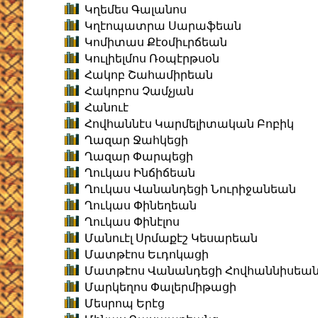
Կղեմես Գալանոս
Կղէոպատրա Սարաֆեան
Կոմիտաս Քէօմիւրճեան
Կուլիելմոս Ռօպէրթսօն
Հակոբ Շահամիրեան
Հակոբոս Չամչյան
Հանուէ
Հովհաննէս Կարմելիտական Բոբիկ
Ղազար Ջահկեցի
Ղազար Փարպեցի
Ղուկաս Ինճիճեան
Ղուկաս Վանանդեցի Նուրիջանեան
Ղուկաս Փինեղեան
Ղուկաս Փինէլոս
Մանուէլ Սրմաքէշ Կեսարեան
Մատթէոս Եւդոկացի
Մատթէոս Վանանդեցի Հովհաննիսեա
Մարկեղոս Փալերմիթացի
Մեսրոպ Երէց