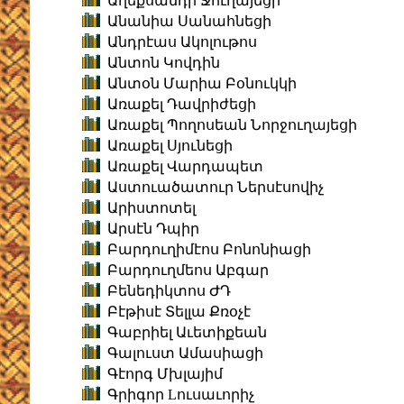
Աղեքսանդր Ջուղայեցի
Անանիա Սանահնեցի
Անդրէաս Ակոլութոս
Անտոն Կովդին
Անտօն Մարիա Բօնուկկի
Առաքել Դավրիժեցի
Առաքել Պողոսեան Նորջուղայեցի
Առաքել Սյունեցի
Առաքել Վարդապետ
Աստուածատուր Ներսէսովիչ
Արիստոտել
Արսէն Դպիր
Բարդուղիմէոս Բոնոնիացի
Բարդուղմեոս Աբգար
Բենեդիկտոս ԺԴ
Բէթիսէ Տելլա Քռօչէ
Գաբրիել Աւետիքեան
Գալուստ Ամասիացի
Գէորգ Մխլայիմ
Գրիգոր Lուսաւորիչ