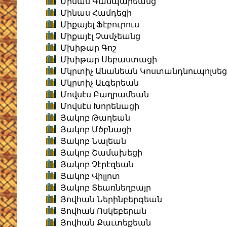
Մինաս Գասպարեանց
Մինաս Համդեցի
Միքայել Ֆէբուրուս
Միքայէլ Չամչեանց
Մխիթար Գոշ
Մխիթար Սեբաստացի
Մկրտիչ Անանեան Կոստանդնուպոլսեց
Մկրտիչ Աւգերեան
Մովսէս Բաղրամեան
Մովսէս Խորենացի
Յակոբ Թաղեան
Յակոբ Մծբնացի
Յակոբ Նալեան
Յակոբ Շամախեցի
Յակոբ Չէրէզեան
Յակոբ Վիլլոտ
Յակոբ Տեառնեղբայր
Յովհան Ներինբերգեան
Յովհան Ոսկեբերան
Յովհան Քաւտեքեան