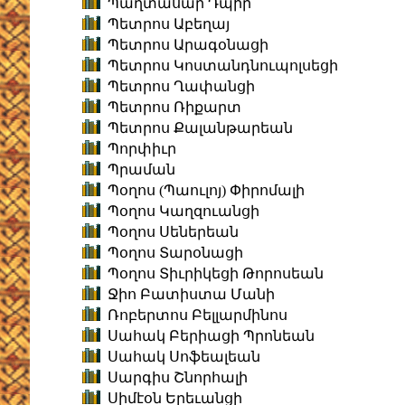
Պաղտասար Դպիր
Պետրոս Աբեղայ
Պետրոս Արագօնացի
Պետրոս Կոստանդնուպոլսեցի
Պետրոս Ղափանցի
Պետրոս Ռիքարտ
Պետրոս Քալանթարեան
Պորփիւր
Պրաման
Պօղոս (Պաուլոյ) Փիրոմալի
Պօղոս Կաղզուանցի
Պօղոս Սեներեան
Պօղոս Տարօնացի
Պօղոս Տիւրիկեցի Թորոսեան
Ջիո Բատիստա Մանի
Ռոբերտոս Բելլարմինոս
Սահակ Բերիացի Պրոնեան
Սահակ Սոֆեալեան
Սարգիս Շնորհալի
Սիմէօն Երեւանցի