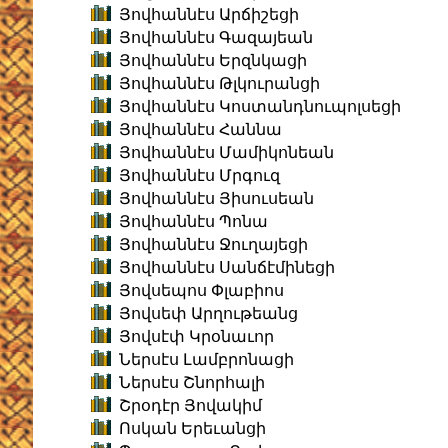
Յովհաննէս Արճիշեցի
Յովհաննէս Գազայեան
Յովհաննէս Երզնկացի
Յովհաննէս Թլկուրանցի
Յովհաննէս Կոստանդնուպոլսեցի
Յովհաննէս Հաննա
Յովհաննէս Մամիկոնեան
Յովհաննէս Մրգուզ
Յովհաննէս Յիսուսեան
Յովհաննէս Պոնա
Յովհաննէս Ջուղայեցի
Յովհաննէս Սանճէմինեցի
Յովսեպոս Փլաբիոս
Յովսեփ Արղութեանց
Յովսէփ Կրօնաւոր
Ներսէս Լամբրոնացի
Ներսէս Շնորհալի
Շրօդէր Յովակիմ
Ոսկան Երեւանցի