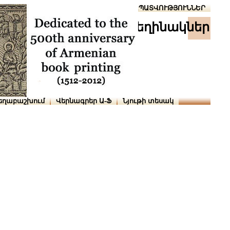
Տուն
Օգնություն
ՆԱԽԱՊԱՏՎՈՒԹՅՈՒՆՆԵՐ
հեղինակներ
եղաբաշխում
Վերնագրեր Ա-Ֆ
Նյութի տեսակ