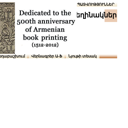
Տուն
Օգնություն
ՆԱԽԱՊԱՏՎՈՒԹՅՈՒՆՆԵՐ
հեղինակներ
եղաբաշխում
Վերնագրեր Ա-Ֆ
Նյութի տեսակ