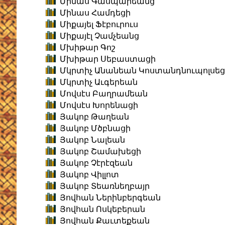
Մինաս Գասպարեանց
Մինաս Համդեցի
Միքայել Ֆէբուրուս
Միքայէլ Չամչեանց
Մխիթար Գոշ
Մխիթար Սեբաստացի
Մկրտիչ Անանեան Կոստանդնուպոլսեց
Մկրտիչ Աւգերեան
Մովսէս Բաղրամեան
Մովսէս Խորենացի
Յակոբ Թաղեան
Յակոբ Մծբնացի
Յակոբ Նալեան
Յակոբ Շամախեցի
Յակոբ Չէրէզեան
Յակոբ Վիլլոտ
Յակոբ Տեառնեղբայր
Յովհան Ներինբերգեան
Յովհան Ոսկեբերան
Յովհան Քաւտեքեան