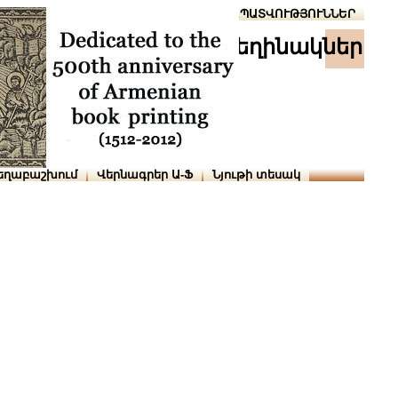
Տուն
Օգնություն
ՆԱԽԱՊԱՏՎՈՒԹՅՈՒՆՆԵՐ
հեղինակներ
եղաբաշխում
Վերնագրեր Ա-Ֆ
Նյութի տեսակ