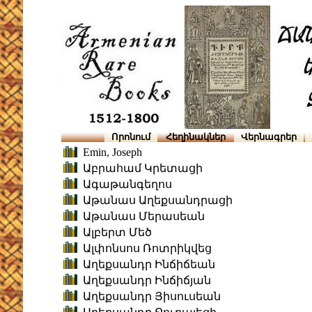
Որոնում
Հեղինակներ
Վերնագրեր
Emin, Joseph
Աբրահամ Կրետացի
Ագաթանգեղոս
Աթանաս Աղեքսանդրացի
Աթանաս Մերասեան
Ալբերտ Մեծ
Ալփոնսոս Ռոտրիկվեց
Աղեքսանդր Ինճիճեան
Աղեքսանդր Ինճիճյան
Աղեքսանդր Յիսուսեան