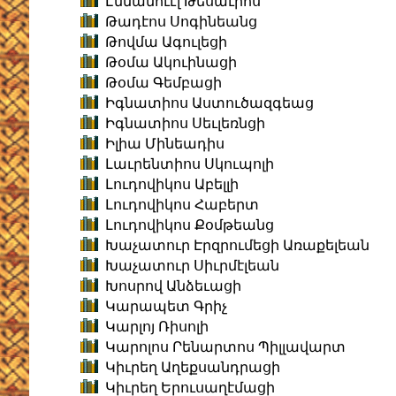
Էմմանուէլ Թեսաւրոս
Թադէոս Սոգինեանց
Թովմա Ագուլեցի
Թօմա Ակուինացի
Թօմա Գեմբացի
Իգնատիոս Աստուծազգեաց
Իգնատիոս Սեւլեռնցի
Իլիա Մինեադիս
Լաւրենտիոս Սկուպոլի
Լուդովիկոս Աբելլի
Լուդովիկոս Հաբերտ
Լուդովիկոս Քօմթեանց
Խաչատուր Էրզրումեցի Առաքելեան
Խաչատուր Սիւրմէլեան
Խոսրով Անձեւացի
Կարապետ Գրիչ
Կարլոյ Ռիսոլի
Կարոլոս Րենարտոս Պիլլավարտ
Կիւրեղ Աղեքսանդրացի
Կիւրեղ Երուսաղէմացի