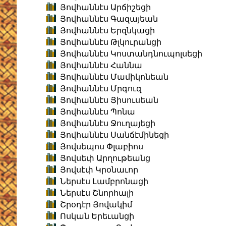
Յովհաննէս Արճիշեցի
Յովհաննէս Գազայեան
Յովհաննէս Երզնկացի
Յովհաննէս Թլկուրանցի
Յովհաննէս Կոստանդնուպոլսեցի
Յովհաննէս Հաննա
Յովհաննէս Մամիկոնեան
Յովհաննէս Մրգուզ
Յովհաննէս Յիսուսեան
Յովհաննէս Պոնա
Յովհաննէս Ջուղայեցի
Յովհաննէս Սանճէմինեցի
Յովսեպոս Փլաբիոս
Յովսեփ Արղութեանց
Յովսէփ Կրօնաւոր
Ներսէս Լամբրոնացի
Ներսէս Շնորհալի
Շրօդէր Յովակիմ
Ոսկան Երեւանցի