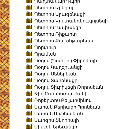
Պաղտասար Դպիր
Պետրոս Աբեղայ
Պետրոս Արագօնացի
Պետրոս Կոստանդնուպոլսեցի
Պետրոս Ղափանցի
Պետրոս Ռիքարտ
Պետրոս Քալանթարեան
Պորփիւր
Պրաման
Պօղոս (Պաուլոյ) Փիրոմալի
Պօղոս Կաղզուանցի
Պօղոս Սեներեան
Պօղոս Տարօնացի
Պօղոս Տիւրիկեցի Թորոսեան
Ջիո Բատիստա Մանի
Ռոբերտոս Բելլարմինոս
Սահակ Բերիացի Պրոնեան
Սահակ Սոֆեալեան
Սարգիս Շնորհալի
Սիմէօն Երեւանցի