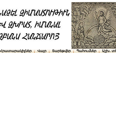
Հրատարակիչներ
Վայր
Տարեթվեր
Պահումներ
Աշխ․ տ