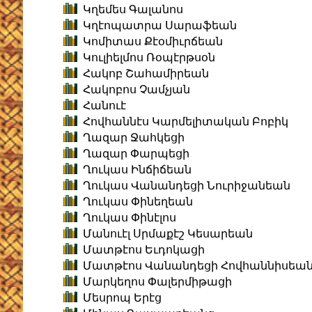
Կղեմես Գալանոս
Կղէոպատրա Սարաֆեան
Կոմիտաս Քէօմիւրճեան
Կուլիելմոս Ռօպէրթսօն
Հակոբ Շահամիրեան
Հակոբոս Չամչյան
Հանուէ
Հովհաննէս Կարմելիտական Բոբիկ
Ղազար Ջահկեցի
Ղազար Փարպեցի
Ղուկաս Ինճիճեան
Ղուկաս Վանանդեցի Նուրիջանեան
Ղուկաս Փինեղեան
Ղուկաս Փինէլոս
Մանուէլ Սրմաքէշ Կեսարեան
Մատթէոս Եւդոկացի
Մատթէոս Վանանդեցի Հովհաննիսեա
Մարկեղոս Փալերմիթացի
Մեսրոպ Երէց