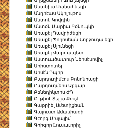
Աղեքսանդր Ջուղայեցի
Անանիա Սանահնեցի
Անդրէաս Ակոլութոս
Անտոն Կովդին
Անտօն Մարիա Բօնուկկի
Առաքել Դավրիժեցի
Առաքել Պողոսեան Նորջուղայեցի
Առաքել Սյունեցի
Առաքել Վարդապետ
Աստուածատուր Ներսէսովիչ
Արիստոտել
Արսէն Դպիր
Բարդուղիմէոս Բոնոնիացի
Բարդուղմեոս Աբգար
Բենեդիկտոս ԺԴ
Բէթիսէ Տելլա Քռօչէ
Գաբրիել Աւետիքեան
Գալուստ Ամասիացի
Գէորգ Մխլայիմ
Գրիգոր Lուսաւորիչ