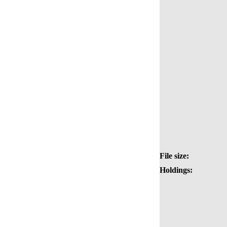
File size:
Holdings: