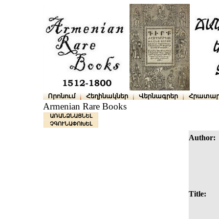
Որոնում
Հեղինակներ
Վերնագրեր
Հրատար
Armenian Rare Books
ԱՌԱՆՁՆԱՑՆԵԼ
ՉԳՈՒՆԱՓՈԽԵԼ
Author:
Title: