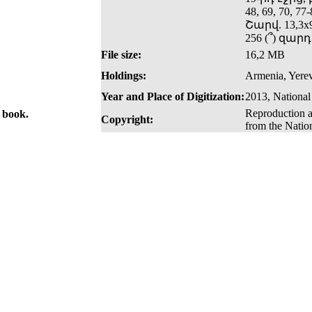
48, 69, 70, 77
Շարվ. 13,3x
256 (՞) զա
File size:
16,2 MB
Holdings:
Armenia, Yere
Year and Place of Digitization:
2013, National
Reproduction a
e book.
Copyright:
from the Natio