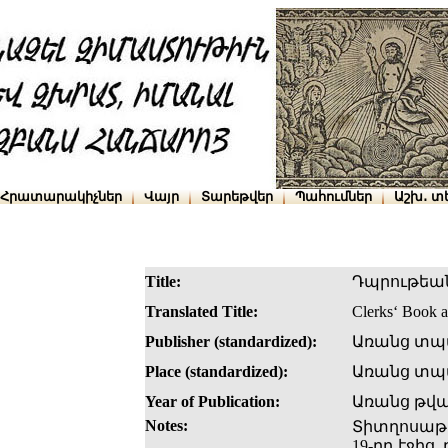
Հրատարակիչներ
Վայր
Տարեթվեր
Պահումներ
Աշխ․ տ
Title:
Դպրութեա
Translated Title:
Clerks‘ Book 
Publisher (standardized):
Առանց տպ
Place (standardized):
Առանց տպա
Year of Publication:
Առանց թվ
Notes:
Տիտղոսաթեր
19-րդ էջից,