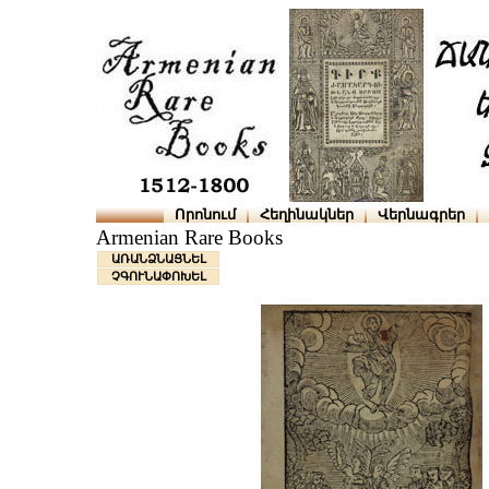
Որոնում
Հեղինակներ
Վերնագրեր
Armenian Rare Books
ԱՌԱՆՁՆԱՑՆԵԼ
ՉԳՈՒՆԱՓՈԽԵԼ