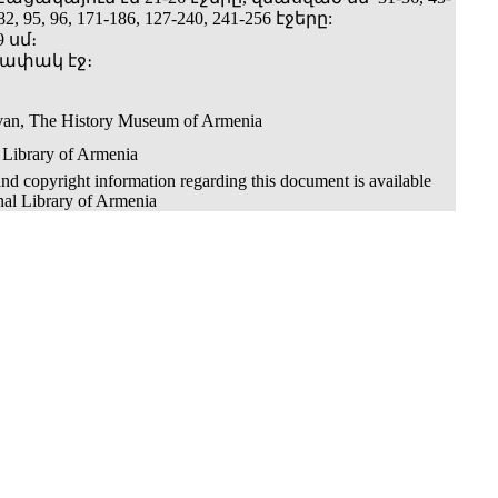
-82, 95, 96, 171-186, 127-240, 241-256 էջերը:
9 սմ։
րդափակ էջ։
van, The History Museum of Armenia
 Library of Armenia
nd copyright information regarding this document is available
nal Library of Armenia