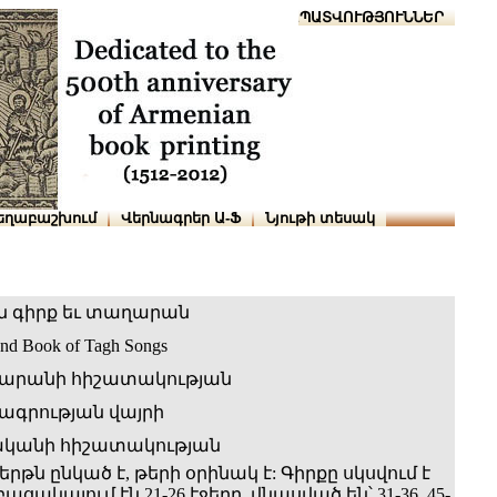
Տուն
Օգնություն
ՆԱԽԱՊԱՏՎՈՒԹՅՈՒՆՆԵՐ
եղաբաշխում
Վերնագրեր Ա-Ֆ
Նյութի տեսակ
ն գիրք եւ տաղարան
and Book of Tagh Songs
արանի հիշատակության
գրության վայրի
ականի հիշատակության
թն ընկած է, թերի օրինակ է: Գիրքը սկսվում է
 բացակայում էն 21-26 էջերը, վնասված են՝ 31-36, 45-