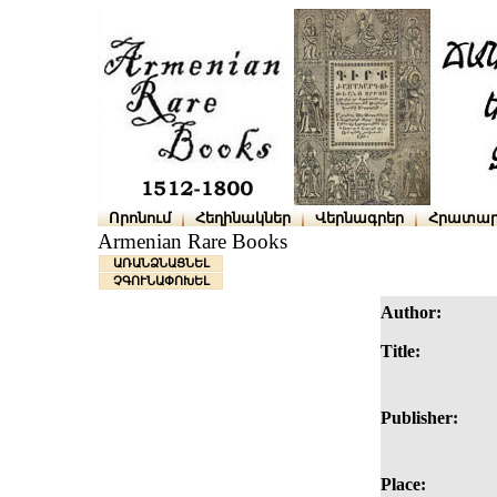
Որոնում
Հեղինակներ
Վերնագրեր
Հրատար
Armenian Rare Books
ԱՌԱՆՁՆԱՑՆԵԼ
ՉԳՈՒՆԱՓՈԽԵԼ
Author:
Title:
Publisher:
Place: