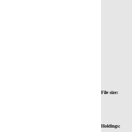
File size:
Holdings: