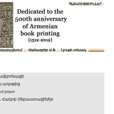
Տուն
Օգնություն
ՆԱԽԱՊԱՏՎՈՒԹՅՈՒՆՆԵՐ
եղաբաշխում
Վերնագրեր Ա-Ֆ
Նյութի տեսակ
Լամբրոնացի
ն աղօթից
of prayer
և Հակոբ Սեբաստացիներ