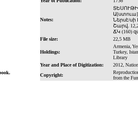
Year of Publication:
1736
ՏԵՍՈՒԹԻ[
Ա[ստուա]
Notes:
Ներսէ/սի
Շարվ. 12,2
ՃԿ (160)
File size:
22,5 MB
Armenia, Yer
Holdings:
Turkey, Ista
Library
Year and Place of Digitization:
2012, Nation
Reproduction
 book.
Copyright:
from the Fun