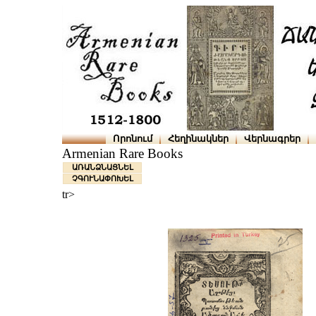
Որոնում
Հեղինակներ
Վերնագրեր
Armenian Rare Books
ԱՌԱՆՁՆԱՑՆԵԼ
ՉԳՈՒՆԱՓՈԽԵԼ
tr>