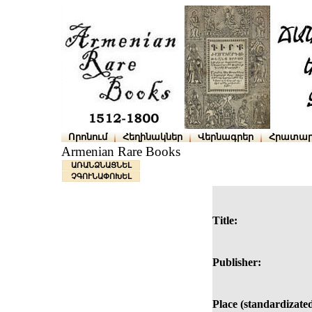
Որոնում
Հեղինակներ
Վերնագրեր
Հրատար
Armenian Rare Books
ԱՌԱՆՁՆԱՑՆԵԼ
ՉԳՈՒՆԱՓՈԽԵԼ
Title:
Publisher:
Place (standardizated