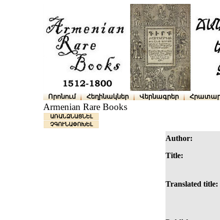
Որոնում
Հեղինակներ
Վերնագրեր
Հրատար
Armenian Rare Books
ԱՌԱՆՁՆԱՑՆԵԼ
ՉԳՈՒՆԱՓՈԽԵԼ
Author:
Title:
Translated title: