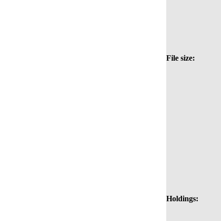
File size:
Holdings: