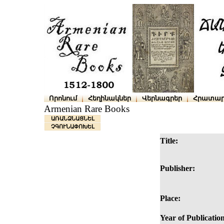
Որոնում
Հեղինակներ
Վերնագրեր
Հրատար
Armenian Rare Books
ԱՌԱՆՁՆԱՑՆԵԼ
ՉԳՈՒՆԱՓՈԽԵԼ
Title:
Publisher:
Place:
Year of Publicatio