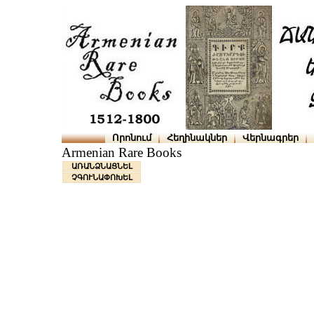
Որոնում
Հեղինակներ
Վերնագրեր
Armenian Rare Books
ԱՌԱՆՁՆԱՑՆԵԼ
ՉԳՈՒՆԱՓՈԽԵԼ