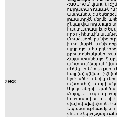
ՀԱՄԱՌՕՏ՝ վ[ա]ս[ն] ճշ
ուղղափառ դաւա/նու[թ]
աստանեայցս եկեղեցւոյ
լուսաւորչէն մերմէ. և /յե
ընկալ վ[ա]րդ[ա]պ[ե]տ
հաստատապ[էս]:/ Եւ վ[
որք ոչ հետևին աւան/դո
մտացածին բանից իւր[ե
ի տումարէն լևոնի. որք
ս[ր]բ[ո]ց. և հարցն/ հ
քրիստոնէականի, ի/վար
Հայաստանեայց. Շարա
ա[ստուա]ծաբան/ վարդ
ռէճժգ. Իսկ/ ըստ թվոյս
հայր[ա]պ[ե]տու[թ]ե[ան
Էջմիածնի և երիցս երա
Notes:
ա[ստուծո]յ. և արիա/
Աղոկսանդրի՝ պանծալի 
Հայոց: Եւ ի պատրի/արգ
կոս/տանդինուպօլսի Ի
վ[ա]րդ[ա]պ[ե]տին: Ի
Նպաստութ[եամ]բ ս[ր]բ[
ս[ուր]բ եկե/ղեցւոյն ա