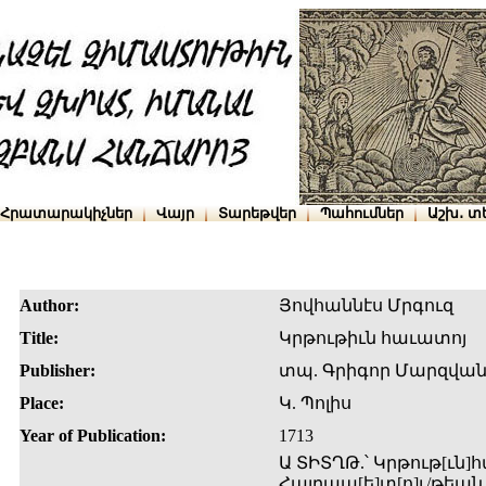
Հրատարակիչներ
Վայր
Տարեթվեր
Պահումներ
Աշխ․ տ
Author:
Յովհաննէս Մրգուզ
Title:
Կրթութիւն հաւատոյ
Publisher:
տպ. Գրիգոր Մարզվան
Place:
Կ. Պոլիս
Year of Publication:
1713
Ա ՏԻՏՂԹ.՝ Կրթութ[ւն]հ
Հայրապ[ե]տ[ո]ւ/թեան 