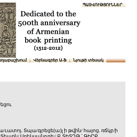
Տուն
Օգնություն
ՆԱԽԱՊԱՏՎՈՒԹՅՈՒՆՆԵՐ
եղաբաշխում
Վերնագրեր Ա-Ֆ
Նյութի տեսակ
եցու
ա/ւատոյ. Տպա/գրեցե[ա]լ ի թվին/ հայոց. ռճկբ/ի
Տեառն/ Աղեկսանդրի:/ Բ ՏԻՏՂԹ.՝ ԳԻՐՔ