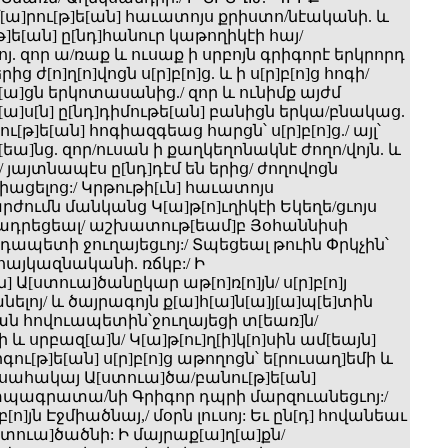
մ[ա]րու[թ]ե[ան] հաւատոյս քրիստո/նէականի. և
ե[ան] ը[նդ]հանուր կաթողիկէի հայ/
. զոր ա/ռաք և ուսաք ի սրբոյն գրիգորէ երկրորդ
րից ժ[ո]ղ[ո]վոցն ս[ր]բ[ո]ց. և ի ս[ր]բ[ո]ց հոգի/
[ա]ցն երկոտասանից./ զոր և ունիմք այժմ
ա]ս[ն] ը[նդ]դիմութե[ան] բանիցն երկա/բնակաց.
ւ[թ]ե[ան] հոգիազգեաց հարցն՝ ս[ր]բ[ո]ց./ այլ՝
ա]նց. զոր/ուսան ի քաղկեղոնակնէ ժողո/վոյն. և
/ յայտնապէս ը[նդ]դէմ են երից/ ժողովոցն
ոգիացելոց:/ Կրթութի[ւն] հաւատոյս
ժումն մանկանց Կ[ա]թ[ո]ւղիկէի Եկեղե/ցւոյս
դրեցեալ/ աշխատութ[եամ]բ Յօհաննիսի
ապետի ջուղայեցւոյ:/ Տպեցեալ թուին Փրկչին՝
 հայկազնականի. ռճկբ:/ Ի
] Ա[ստուա]ծանըկար աթ[ո]ռ[ո]յն/ ս[ր]բ[ո]յ
նելոյ/ և ծայրագոյն ք[ա]հ[ա]ն[ա]յ[ա]պ[ե]տին
կան հովուապետին՝ջուղայեցի տ[եառ]ն/
և սրբազ[ա]ն/ Կ[ա]թ[ու]ղ[ի]կ[ո]սին ամ[եայն]
ու[թ]ե[ան] ս[ր]բ[ո]ց աթողոցն՝ ե[րուսաղ]եմի և
սահակայ Ա[ստուա]ծա/բանու[թ]ե[ան]
 տպագրատա/նի Գրիգոր դպրի մարզուանեցւոյ:/
ո]յն Էջմիածնայ,/ մօրն լուսոյ: Եւ ըն[դ] հովանեաւ
[ստուա]ծածնի: Ի մայրաք[ա]ղ[ա]քն/