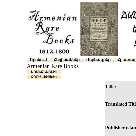
Որոնում
Հեղինակներ
Վերնագրեր
Հրատար
Armenian Rare Books
ԱՌԱՆՁՆԱՑՆԵԼ
ՉԳՈՒՆԱՓՈԽԵԼ
Title:
Translated Titl
Publisher (sta