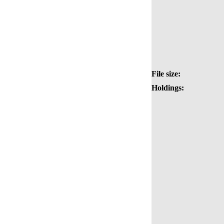
File size:
Holdings: