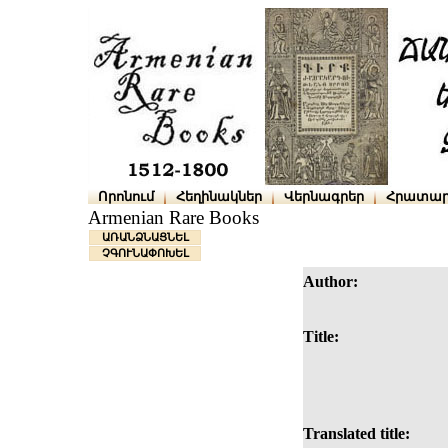
Որոնում
Հեղինակներ
Վերնագրեր
Հրատար
Armenian Rare Books
ԱՌԱՆՁՆԱՑՆԵԼ
ՉԳՈՒՆԱՓՈԽԵԼ
Author:
Title:
Translated title: