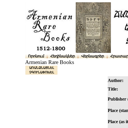
Որոնում
Հեղինակներ
Վերնագրեր
Հրատար
Armenian Rare Books
ԱՌԱՆՁՆԱՑՆԵԼ
ՉԳՈՒՆԱՓՈԽԵԼ
Author:
Title:
Publisher 
Place (sta
Place (as i