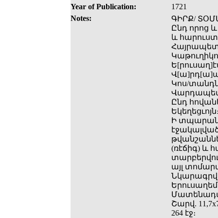
Year of Publication:
1721
Notes:
ԳԻՐՔ/ ՏՕՄ
Ընդ որոց 
և հարուստ
Հայրապետո
Կաթուղիկոս
Ե[րուսաղ]է
Վ[ա]րդ[ա]
Կոս/տանդն
Վարդապետի
Ընդ հովան
Եկեղեցւոյն։
Ի տպարանի
էջակալված
թվանշաննե
(ռէճիգ) և 
տարբերվում
այլ տոմար
Նկարագրվա
Երուսաղեմ
Մատենադա
Շարվ. 11,7x
264 էջ։