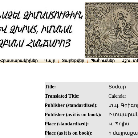
Հրատարակիչներ
Վայր
Տարեթվեր
Պահումներ
Աշխ․ տ
Title:
Տօմար
Translated Title:
Calendar
Publisher (standardized):
տպ. Գրիգո
Publisher (as it is on book):
Ի տպարանի
Place (standardized):
Կ. Պոլիս
Place (as it is on book):
ի մայրաք