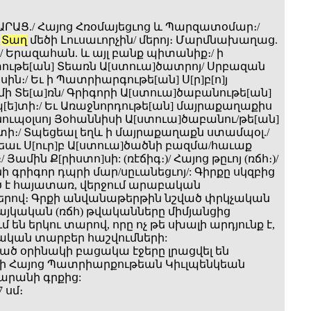
ԱՐԱՑ./ Հայոց Հռօմայեցւոց և Պարզատօմար։/
և
Տաղ
մեծի Լուսաւորչին/ մերոյ։ Մարմնախաղաց.
/ Երազահան. և այլ բանք պիտանիք։/ ի
ւթե[ան] Տեառն Ա[ստուա]ծատրոյ/ Սրբազան
ին։/ Եւ ի Պատրիարգութե[ան] Ս[ր]բ[ո]յ
մի Տե[ա]ռն/ Գրիգորի Ա[ստուա]ծաբանութե[ան]
պ[ե]տի։/ Եւ Առաջնորդութե[ան] մայրաքաղաքիս
ուպօլսոյ Յօհաննիսի Ա[ստուա]ծաբանու/թե[ան]
։/ Տպեցեալ եղև ի մայրաքաղաքն ստամպօլ./
եաւ Ս[ուր]բ Ա[ստուա]ծածնի բազմա/հաւաք
/ Յամին Ք[րիստո]սի: (ռէճիգ։)/ Հայոց թըւոյ (ռճհ։)/
 գրիգոր դպրի մար/սըւանեցւոյ/: Գիրքը սկզբից
 է հայատառ, վերջում արաբական
րով։ Գրքի անվանաթերթին նշված փրկչական
հայկական (ռճհ) թվականները միմյանցից
 են երկու տարով, որը ոչ թե սխալի արդյունք է,
ական տարբեր հաշվումների:
ծ օրինակի բացակա էջերը լրացվել են
ի Հայոց Պատրիարքութեան Կիւլպենկեան
րանի գրքից:
7 սմ։