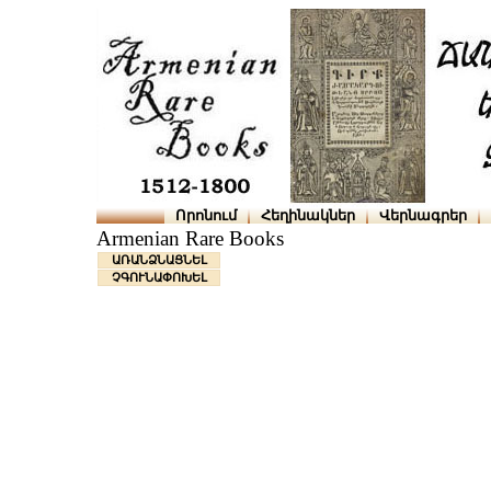
Որոնում
Հեղինակներ
Վերնագրեր
Armenian Rare Books
ԱՌԱՆՁՆԱՑՆԵԼ
ՉԳՈՒՆԱՓՈԽԵԼ