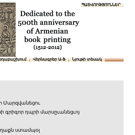
Տուն
Օգնություն
ՆԱԽԱՊԱՏՎՈՒԹՅՈՒՆՆԵՐ
եղաբաշխում
Վերնագրեր Ա-Ֆ
Նյութի տեսակ
ր Մարզվանեցու
 գրիգոր դպրի մարսըւանեցւոյ
աղաքն ստամպօլ