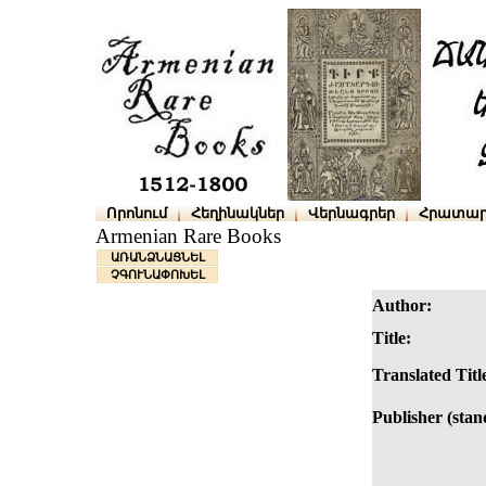
Որոնում
Հեղինակներ
Վերնագրեր
Հրատար
Armenian Rare Books
ԱՌԱՆՁՆԱՑՆԵԼ
ՉԳՈՒՆԱՓՈԽԵԼ
Author:
Title:
Translated Titl
Publisher (stan