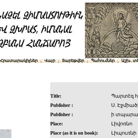
Հրատարակիչներ
Վայր
Տարեթվեր
Պահումներ
Աշխ․ տ
Title:
Պարտէզ հ
Publisher :
Ս. Էջմիած
Publisher :
ի տպարան
Place:
Լիվոռնո
Place (as it is on book):
Լիպուռնի