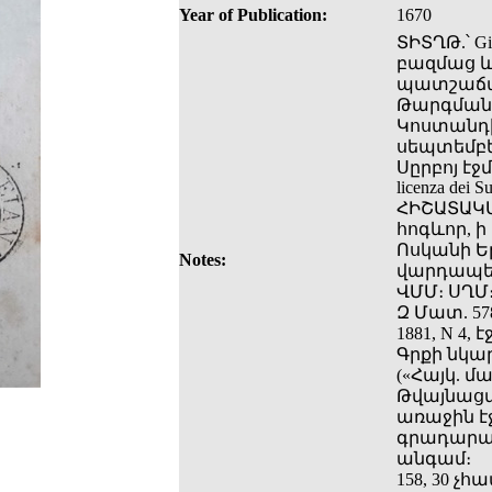
Year of Publication:
1670
ՏԻՏՂԹ.՝ Gi
բազմաց և
պատշաճաւ
Թարգմանե
Կոստանդի
սեպտեմբե
Սըրբոյ էջ
licenza dei Su
ՀԻՇԱՏԱԿԱ
հոգևոր, ի
Ոսկանի Ե
Notes:
վարդապետ
ՎՄՄ։ ՍՂՄ։
Զ Մատ. 578-
1881, N 4, է
Գրքի նկա
(«Հայկ. մա
Թվայնացվ
առաջին էջ
գրադարանի
անգամ։
158, 30 չ