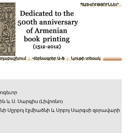
Տուն
Օգնություն
ՆԱԽԱՊԱՏՎՈՒԹՅՈՒՆՆԵՐ
եղաբաշխում
Վերնագրեր Ա-Ֆ
Նյութի տեսակ
ոգեւոր
ին և Ս. Սարգիս (Լիվոռնո)
ի Սըրբոյ էջմիածնի և Սրբոյ Սարգսի զօրավարի