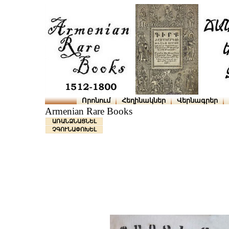
Որոնում
Հեղինակներ
Վերնագրեր
Armenian Rare Books
ԱՌԱՆՁՆԱՑՆԵԼ
ՉԳՈՒՆԱՓՈԽԵԼ