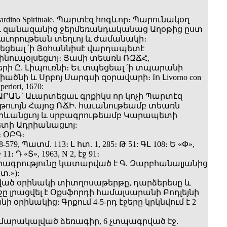
ardino Spirituale. Պարտէզ հոգևոր։ Պարունակօղ
 զանազանից ջերմեռանդականաց Աղօթից ըստ
որութեան տեղւոյ և ժամանակի։
ցեալ ՛ի Յօհաննիսէ վարդապետէ
նուպօլսեցւոյ։ Յամի տեառն ՌԶՃՀ,
րի Ը. Լիպուռնի։ Եւ տպեցեալ ՛ի տպարանի
միածնի և Սրբոյ Սարգսի զօրավարի։ Iո Լivorno con
periori, 1670:
ՐԱՆ` Աւարտեցաւ գրքիկս որ կոչի Պարտէզ
 թուոյն Հայոց ՌՃԻ. հաւանութեամբ տեառն
րևանցւոյ և սրբագրութեամբ Կարապետի
ի Ադրիանացւոյ:
 ՕԲԳ։
579, Պատմ. 113։ Լ հտ. 1, 285։ Թ 51: ԳԼ 108։ Ե «Փ»,
ջ 11։ Դ «Տ», 1963, N 2, էջ 91։
րագրությունը կատարված է Գ. Զարբհանալյանից
տ.»):
ած օրինակի տիտղոսաթերթը, դարձերեսը և
ը լրացվել է Օքսֆորդի համալսարանի Բոդլեյնի
 օրինակից: Գրքում 4-5-րդ էջերը կրկնվում է 2
համարակալված ձեռագիր, 6 չտպագրված էջ.