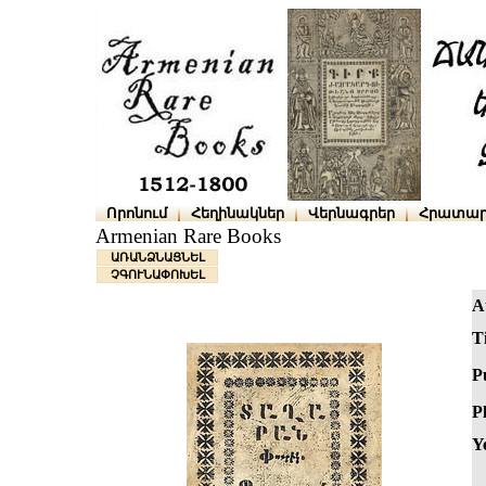
Որոնում
Հեղինակներ
Վերնագրեր
Հրատար
Armenian Rare Books
ԱՌԱՆՁՆԱՑՆԵԼ
ՉԳՈՒՆԱՓՈԽԵԼ
A
Ti
P
P
Y