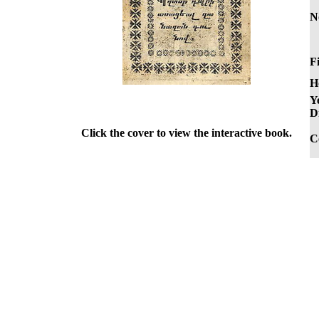
N
Fi
H
Y
Di
Click the cover to view the interactive book.
C