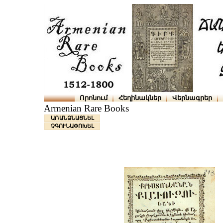
Որոնում
Հեղինակներ
Վերնագրեր
Armenian Rare Books
ԱՌԱՆՁՆԱՑՆԵԼ
ՉԳՈՒՆԱՓՈԽԵԼ