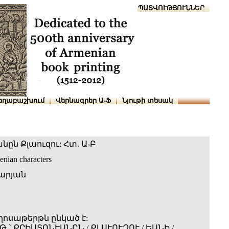
Տուն
Օգնություն
ՆԱԽԱՊԱՏՎՈՒԹՅՈՒՆՆԵՐ
եղաբաշխում
Վերնագրեր Ա-Ֆ
Նյութի տեսակ
ըն Քլաուզու: Հտ. Ա-Բ
enian characters
արյան
ղոսաթերթն ընկած է:
Թ.` ՔՐԻՍՏՈՆԷԱՆԸՆ / ՔԼԱՒՈՒԶՈՒ / ԵԱՆԻ /