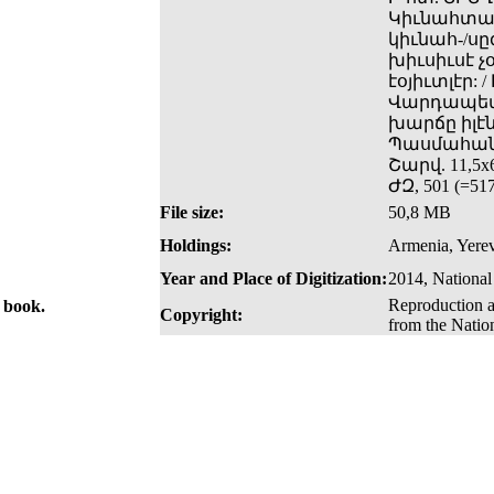
Կիւնահտան 
կիւնահ-/սը
խիւսիւսէ չ
էօյիւտլէր:
Վարդապետտ
խարճը իլէն
Պասմահանէ
Շարվ. 11,5x6
ԺԶ, 501 (=
File size:
50,8 MB
Holdings:
Armenia, Yerev
Year and Place of Digitization:
2014, National
Reproduction a
e book.
Copyright:
from the Natio