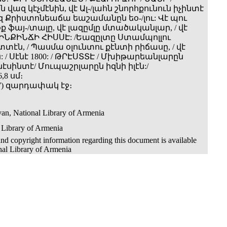
վազ կէչմէնին, վէ Ալ-/լահն շնորհքունուն իչինտէ
զ Քրիստոնեաճա եաշամանըն եօ-/լու: Վէ պու
օք ֆայ-/տալը, վէ լազըմլը մտածականլար, / վէ
 / ԻՆՔԻՆՃԻ ՀԻՍՍԷ: /Եազըլտը Ստամպոլլու
էն, / Պասմա օլունտու քէնտի րիճասը, / վէ
: / Սէնէ 1800: / ԹՐԷՍՏՏԷ / Մխիթարեանլարըն
սինտէ/ Մուպաշրլարըն իզնի իլէն:/
,8 սմ։
517) զարդափակ էջ։
an, National Library of Armenia
 Library of Armenia
nd copyright information regarding this document is available
nal Library of Armenia