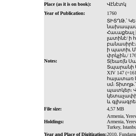
Place (as it is on book):
Վէնէտկ
Year of Publication:
1760
ՏԻՏՂԹ.՝ ԿԵ
նախապատրա
Հաւաքեալ 
լատինէ/ ի 
բանասիրէ:/
ի պատիւ Մօ
փրկչին,/ 1
Notes:
Տ[եառ]ն Սա
Տպարանի Ա
XIV 147 (=
հայատառ և
սմ։ Տիտղթ
պատկեր։ Վ
կետաչափի 
և գլխագրե
File size:
4,57 MB
Armenia, Yerev
Holdings:
Armenia, Yere
Turkey, Istanbu
Year and Place of Digitization:
2010, Fundame