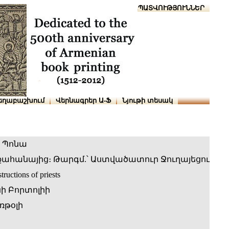
Տուն
Օգնություն
ՆԱԽԱՊԱՏՎՈՒԹՅՈՒՆՆԵՐ
եղաբաշխում
Վերնագրեր Ա-Ֆ
Նյութի տեսակ
 Պոնա
քահանայից։ Թարգմ.՝ Աստվածատուր Ջուղայեցու
tructions of priests
ի Բորտոլիի
ռթօլի