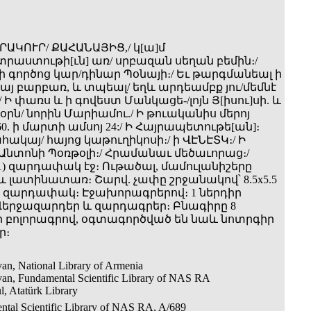
ՐԱԿՈՒՐ/ ՔԱՀԱՆԱՅԻՑ,/ կ[ա]մ
ստութի[ւն] առ/ սրբազան սեղան բեմին։/
ի գործոց կար/դինար Պօնայի։/ Եւ թարգմանեալ ի
հայ բարբառ, և տպեալ/ եղև արդեամբք յու/մեմնէ
 Ի փառս և ի գովեստ Մանկացե-/լոյն Յ[իսու]սի. և
րն/ նորին Մարիամու./ Ի թուականիս մերոյ
760. ի մարտի ամսոյ 24:/ Ի Հայրապետութե[ան]։
հակայ/ հայոց կաթուղիկոսի։/ ի ՎԷՆԷՏԿ։/ Ի
նտոնի Պօռթօլի։/ Հրամանաւ մեծաւորաց։/
161) զարդափակ էջ։ Ութածալ, մամուլանիշերը
 լատինատառ։ Շարվ. չափը շրջանակով՝ 8.5x5.5
.՝ զարդափակ։ Էջախորագրերով։ 1 ներդիր
երջազարդեր և զարդագրեր։ Բնագիրը 8
բոլորագրով, օգտագործված են նաև նոտրգիր
ր։
an, National Library of Armenia
van, Fundamental Scientific Library of NAS RA
l, Atatürk Library
ntal Scientific Library of NAS RA, A/689