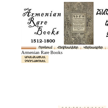
Որոնում
Հեղինակներ
Վերնագրեր
Armenian Rare Books
ԱՌԱՆՁՆԱՑՆԵԼ
ՉԳՈՒՆԱՓՈԽԵԼ