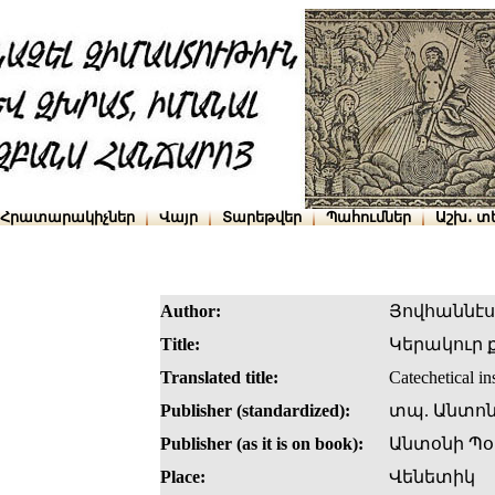
Հրատարակիչներ
Վայր
Տարեթվեր
Պահումներ
Աշխ․ տ
Author:
Յովհաննէս
Title:
Կերակուր 
Translated title:
Catechetical ins
Publisher (standardized):
տպ. Անտոն
Publisher (as it is on book):
Անտօնի Պօ
Place:
Վենետիկ