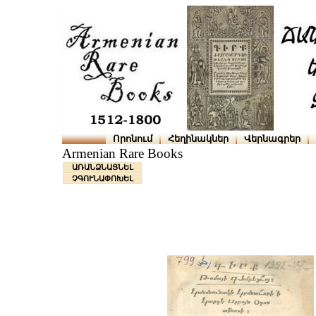
Որոնում
Հեղինակներ
Վերնագրեր
Armenian Rare Books
ԱՌԱՆՁՆԱՑՆԵԼ
ՉԳՈՒՆԱՓՈԽԵԼ