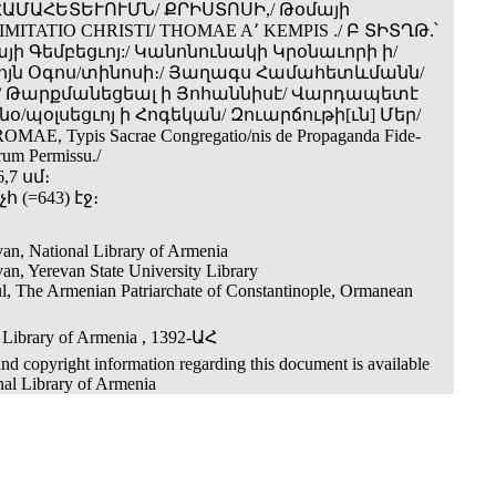
 ՀԱՄԱՀԵՏԵՒՈՒՄՆ/ ՔՐԻՍՏՈՍԻ,/ Թօմայի
 IMITATIO CHRISTI/ THOMAE A՚ KEMPIS ./ Բ ՏԻՏՂԹ.՝
յի Գեմբեցւոյ:/ Կանոնունակի Կրօնաւորի ի/
ոյն Օգոս/տինոսի։/ Յաղագս Համահետևմանն/
/ Թարքմանեցեալ ի Յոհաննիսէ/ Վարդապետէ
/պօլսեցւոյ ի Հոգեկան/ Զուարճութի[ւն] Մեր/
AE, Typis Sacrae Congregatio/nis de Propaganda Fide-
rum Permissu./
,7 սմ։
 չհ (=643) էջ։
an, National Library of Armenia
an, Yerevan State University Library
ul, The Armenian Patriarchate of Constantinople, Ormanean
 Library of Armenia , 1392-ԱՀ
nd copyright information regarding this document is available
nal Library of Armenia