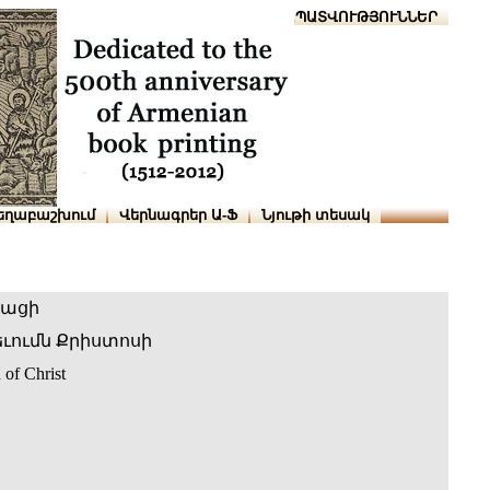
Տուն
Օգնություն
ՆԱԽԱՊԱՏՎՈՒԹՅՈՒՆՆԵՐ
եղաբաշխում
Վերնագրեր Ա-Ֆ
Նյութի տեսակ
բացի
ւումն Քրիստոսի
 of Christ