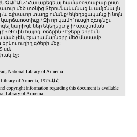
Ն/ՁԱՐԱՆ։/ Հաւաքեցեալ համառօ/տաբար ըստ
ւուր մեծ տօնից Տէրու/նականաց և ամ[ենայ]ն
 Այլ /և գլխաւոր տաղք ոմանք/ եկեղեցականք ի նոյն
 կարճառօտիւք։/ Զի որ կամի՝ ուսցի զգոյ/նըս
երգել կարի/ցէ ներ եկեղեցւոջ ի/ պաշտման
 Թուին հայոց. ռճձըին։/ Էջերը երբեմն
ված չեն, էջահամարները մեծ մասամբ
 երկու ուղիղ գծերի մեջ:
5 սմ։
փակ էջ։
an, National Library of Armenia
 Library of Armenia, 1975-ԱՀ
nd copyright information regarding this document is available
nal Library of Armenia