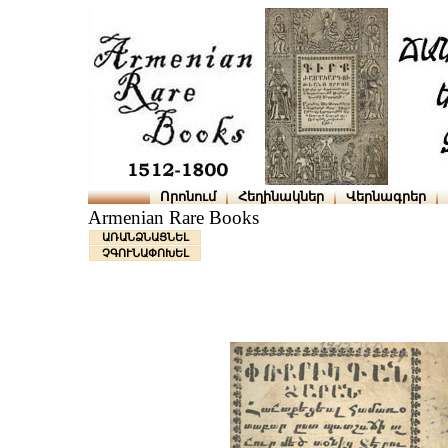
Որոնում
Հեղինակներ
Վերնագրեր
Armenian Rare Books
ԱՌԱՆՁՆԱՑՆԵԼ
ՉԳՈՒՆԱՓՈԽԵԼ