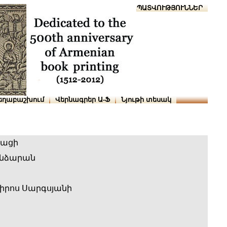
Տուն
Օգնություն
ՆԱԽԱՊԱՏՎՈՒԹՅՈՒՆՆԵՐ
եղաբաշխում
Վերնագրեր Ա-Ֆ
Նյութի տեսակ
բացի
անձարան
իրոս Սարգսյանի