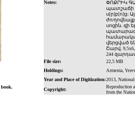
Notes:
ՓՈՔՐԻԿ ԳԱ
պատշաճի ա
ս[ր]բ[ո]ց։
ժո/ղովեալք
սոցին. զի 
պատարագի:/
համարակալ
վերցված են
Շարվ. 9,5x6,
244 զարդա
File size:
22,5 MB
Holdings:
Armenia, Yerev
Year and Place of Digitization:
2013, National
Reproduction a
e book.
Copyright:
from the Natio