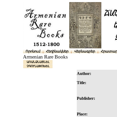
Որոնում
Հեղինակներ
Վերնագրեր
Հրատար
Armenian Rare Books
ԱՌԱՆՁՆԱՑՆԵԼ
ՉԳՈՒՆԱՓՈԽԵԼ
Author:
Title:
Publisher:
Place: