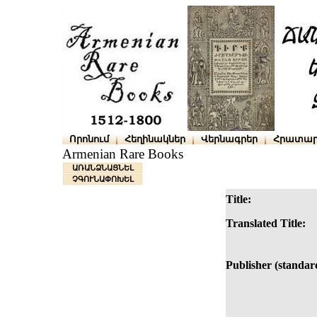
Որոնում
Հեղինակներ
Վերնագրեր
Հրատար
Armenian Rare Books
ԱՌԱՆՁՆԱՑՆԵԼ
ՉԳՈՒՆԱՓՈԽԵԼ
Title:
Translated Title:
Publisher (standar