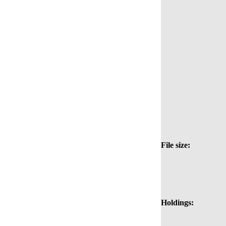
File size:
Holdings: