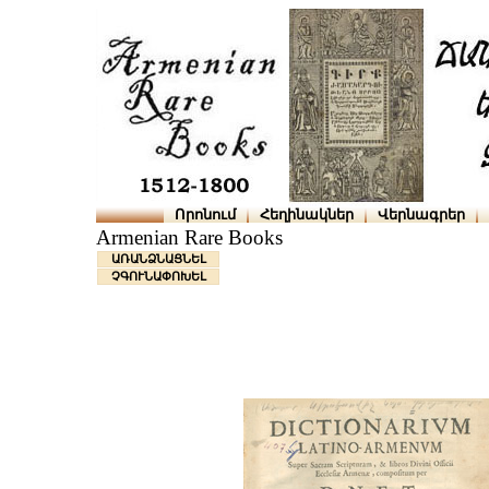
Որոնում
Հեղինակներ
Վերնագրեր
Armenian Rare Books
ԱՌԱՆՁՆԱՑՆԵԼ
ՉԳՈՒՆԱՓՈԽԵԼ