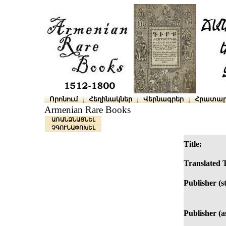
Որոնում
Հեղինակներ
Վերնագրեր
Հրատար
Armenian Rare Books
ԱՌԱՆՁՆԱՑՆԵԼ
ՉԳՈՒՆԱՓՈԽԵԼ
Title:
Translated T
Publisher (s
Publisher (as