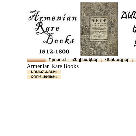
Որոնում
Հեղինակներ
Վերնագրեր
Armenian Rare Books
ԱՌԱՆՁՆԱՑՆԵԼ
ՉԳՈՒՆԱՓՈԽԵԼ