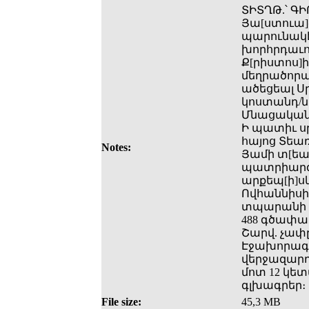
ՏԻՏՂԹ.՝ Գ
Յա[ստուա]
պարունակէ
խորհրդաւոր
Ք[րիստոս]ի
մեղրածորան
ածեցեալ Ս
կոստանդ/նո
Մնացականի 
Ի պատիւ սր
հայոց Տեա
Notes:
Յամի տ[եառ]
պատրիարգու
արքեպ[ի]սկ
Ովհաննիսի 
տպարանի Ս
488 գծափակ
Շարվ. չափը
Էջախորագր
վերջազարդ
մոտ 12 կե
գլխագրեր։
File size:
45,3 MB