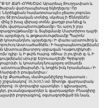
ԻՐՔ ԵՒ ՃԱՌ ՀՈԳԵՇԱՀ/ Արարեալ Յուղղափառ և
ծաբան վար/դապետաց եկեղեցւոյ:/ Որ
 Ներինքեան համառօտա/պէս չճառս յոգունս
ս Տէ/րունական տօնից, սկսեալ ի Ծննդենէն/
 մինչ ի խաչ վերաց տօնն. քաղցր բա/նիւք և
իւ վարդապետու[թեամ]բ։/ Եւ արդ ի լոյս
րբագրու[թեամ]բ/ և Տպեցմամբ Մարտիրոս դպրի
ւ պօլսեցւոյ. և թղթատւութ[եամ]բ Պարոն/
կոստանդնու պօլսեցւոյ։/ Ի փառս ա[ստուծո]յ և
բուհւոյ Աստ/ւածածնին./ Ի հայրապետու[թ]ե[ան]
ռն Ա[ստուա]ծա/տրոյ սրբազան Կաթուղիկոսի։
ն/ ռչիբ։ և Ի թւին հայոց. ռճհա։ ի յու/լիսի զ։ և Ի
[թ]ե[ան] ս[ուր]բ Ե[րուսաղ]էմի/ Գրիգորի
ոպ[ո]սի։ և կոստանդ/նուպօլսոյ տ[եառ]ն
ա[ստուա]ծաբանի./ և նոցին իսկ հրամանաւ։/ Ի
արգսի ի բուզանդիա։/
 էջ: Քառածալ, մամուլանիշերը հայատառ ։
 շրջանակով՝ 16,3x10,5 սմ։ Տիտղթ. զարդափակ։
երով։ 16 փորագիր պատկեր։ 1 գլխազարդ,
եր, լուսանցազարդեր և զարդագրեր։ Բնագիրը
տաչափի բոլորագրով, օգտագործված են նաև