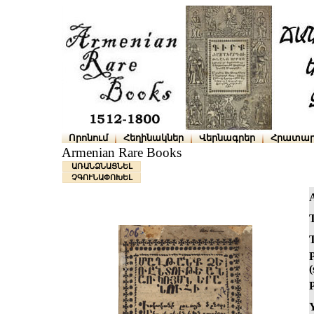
Որոնում
Հեղինակներ
Վերնագրեր
Հրատար
Armenian Rare Books
ԱՌԱՆՁՆԱՑՆԵԼ
ՉԳՈՒՆԱՓՈԽԵԼ
T
T
(
P
Y