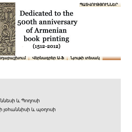
Տուն
Օգնություն
ՆԱԽԱՊԱՏՎՈՒԹՅՈՒՆՆԵՐ
եղաբաշխում
Վերնագրեր Ա-Ֆ
Նյութի տեսակ
ննեսի և Պողոսի
 յօհաննիսի և պօղոսի