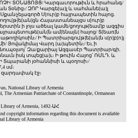
ԿՈՉԻ/ ՏՕՆԱՑՈՅՑ/ Կարգաւորութիւն և հրահանգ/
ան Տօնից։/ ԶՈՐ Կարգե[ա]լ և սահմանե[ա]լ
Սքան/չելագործ Ս[ուր]բ հայրապետին հայոց.
ողու[թ]ե[ան]ցն Հայաստանեայցս ս[ուր]բ
Վերստին ի լոյս ածեալ կամե­/ցողութ[եամ]բ ազգիս
Հայրապետութե[ան]ն ամ[ենայն] հայոց/ Տ[եառ]ն
աթողիկոսին։/ Ի Պատրիարգու[թ]ե[ան]ն ս[ր]բ[ո]յ
մի/ Յովակիմայ Վարդ [ա]պետին։/ Եւ ի
ուպօլսոյ՝ Զա­/քարիայ Ազգասէր Պատրիար­/գի.
նաւն իսկ տպեց[ա]ւ։ Ի թուին Հայոց՝ ՌՄԼԴ. և
 Ի Տպարանի յօհաննիսի և պօղոսի։/
,4 սմ։
37) զարդափակ էջ։
an, National Library of Armenia
ul, The Armenian Patriarchate of Constantinople, Ormanean
 Library of Armenia, 1492-ԱՀ
nd copyright information regarding this document is available
nal Library of Armenia