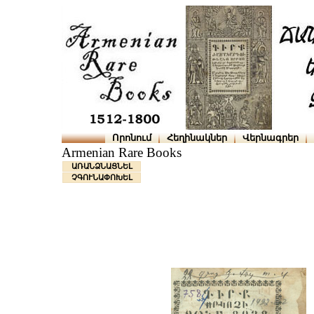
Որոնում
Հեղինակներ
Վերնագրեր
Armenian Rare Books
ԱՌԱՆՁՆԱՑՆԵԼ
ՉԳՈՒՆԱՓՈԽԵԼ