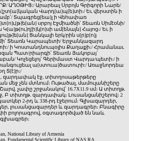
ՐՔ/ ԱՂՕԹԻՑ:/ Արարեալ Սրբոյն Գրիգորի Նարե/
[ե]շտ[ա]կական Վարդ[ա]պ[ե]տի։/ Եւ վերստին ի
մամբ՝/ Տպագրեց[եա]լ ի Վեհափառ
]տ[ո]ւ[թ]ե[ան] սրբոյ Էջմիածնի՝ Տեառն Սիմէօնի/
 Կ[ա]թ[ու]ղ[ի]կ[ո]սի ամ[ենայն] Հայոց։/ Եւ ի
[թ]ե[ան] Ցանկալի երկ/րին ս[ր]բ[ո]յ
էմի՝ Տեառն Կարապետի/ Երջանկազարդ
:/ ի Կոստանդնուպօլիս Քաղաքի։/ Հրամանաւ
ազան Պատ/րիարգի՝ Տեառն Յակոբայ՝
բան/ Կոչեցելոյ՝ Գերիմաստ Վարդա/պետի։/ ի
անգուցեալ ա[ստուա]ծատուրի:/ Առաջնորդեա
 Տ[է]ր։/
ուն, զարդափակ էջ, տիտղոսաթերթերը
ան մեջ չեն մտնում։ Ութածալ, մամուլանիշերը
արվ. չափը շրջանակով՝ 16.7X11.9 սմ։ Ա տիտղթ.
ջ, Բ տիտղթ. զարդափակ։ Լուսանցանիշերով։ 2
տկեր 2-րդ և 338-րդ էջերում։ Գլխազարդեր,
եր, լուսանցազարդեր և զարդագրեր։ Բնագիրը
փի բոլորագրով, օգտագործված են նաև
 գլխագրեր։
an, National Library of Armenia
an, Fundamental Scientific Library of NAS RA