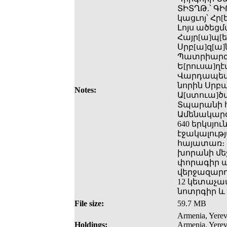
ՏԻՏՂԹ.՝ ԳԻ
կացւոյ՝ Հր
Լոյս ածեց
Հայր[ա]պ[ե
Սրբ[ա]զ[ա]ն
Պատրիարգու
Ե[րուսա]ղ
Վարդապետի
նորին Սրբ
Notes:
Ա[ստուա]ծա
Տպարանի հ
Ամենակարօղ
640 երկսյ
էջակալությ
հայատառ։ Շ
խորանի մե
փորագիր պա
վերջազարդ
12 կետաչա
նոտրգիր և
File size:
59.7 MB
Armenia, Yerev
Holdings:
Armenia, Yerev