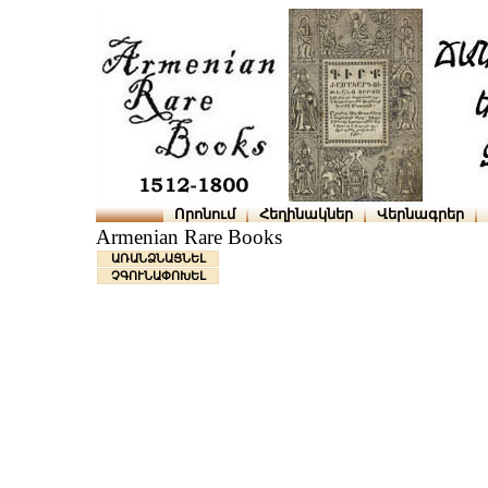
Որոնում
Հեղինակներ
Վերնագրեր
Armenian Rare Books
ԱՌԱՆՁՆԱՑՆԵԼ
ՉԳՈՒՆԱՓՈԽԵԼ