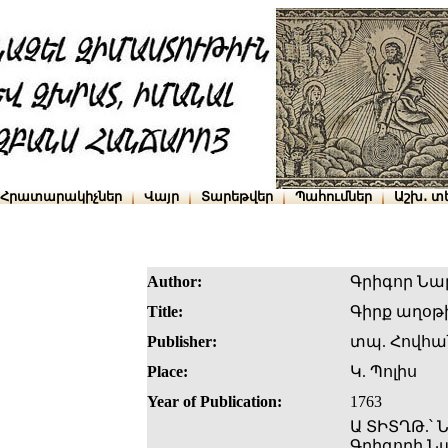
Հրատարակիչներ
Վայր
Տարեթվեր
Պահումներ
Աշխ․ տ
Author:
Գրիգոր Նա
Title:
Գիրք աղօթ
Publisher:
տպ. Հովհ
Place:
Կ. Պոլիս
Year of Publication:
1763
Ա ՏԻՏՂԹ.՝ 
Գրիգորի Ն