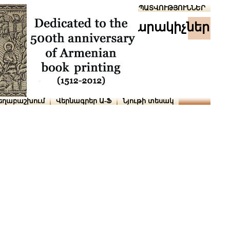
Տուն
Օգնություն
ՆԱԽԱՊԱՏՎՈՒԹՅՈՒՆՆԵՐ
հրատարակիչներ
եղաբաշխում
Վերնագրեր Ա-Ֆ
Նյութի տեսակ