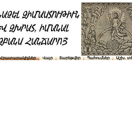
Հրատարակիչներ
Վայր
Տարեթվեր
Պահումներ
Աշխ․ տ