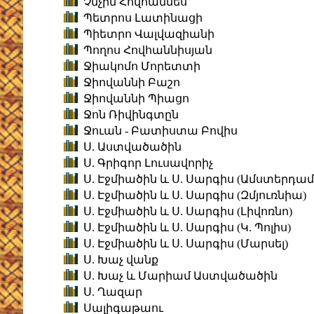
Չնչին Հովհաննես
Պետրոս Լատինացի
Պիետրո Վալվազիանի
Պողոս Հովհաննիսյան
Ջիակոմո Մորետտի
Ջիովաննի Բաշո
Ջիովաննի Պիացո
Ջոն Ռիվինգտըն
Ջուան - Բատիստա Բովիս
Ս. Աստվածածին
Ս. Գրիգոր Լուսավորիչ
Ս. Էջմիածին և Ս. Սարգիս (Ամստերդամ
Ս. Էջմիածին և Ս. Սարգիս (Զմյուռնիա)
Ս. Էջմիածին և Ս. Սարգիս (Լիվոռնո)
Ս. Էջմիածին և Ս. Սարգիս (Կ. Պոլիս)
Ս. Էջմիածին և Ս. Սարգիս (Մարսել)
Ս. Խաչ վանք
Ս. Խաչ և Մարիամ Աստվածածին
Ս. Ղազար
Սալիգաթաու