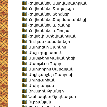
Հովհաննես Աստվածատրյան
Հովհաննես Ջուղայեցի
Հովհաննես Տերզնցի
Հովհաննես Քարմատանենցի
Հովհաննես և Հակոբ
Հովհաննես և Պողոս
Հովսեփ Ստեփանոսյան
Ղուկաս Վանանդեցի
Մահտեսի Մարկոս
Մայր դպրատուն
Մատթեոս Վանանդեցի
Մատթէոս Դպիր
Մարտիրոս Սարգսյան
Միքելանջելո Բարբոնի
Մխիթարեան
Մխիթարյան
Յուստին Բրանդի
Նահապետ Գյուլնազար
Ուրբանյան