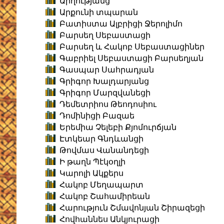
Արղությանց
Արքունի տպարան
Բատիստա Ալբրիցի Ջերոլիմո
Բարսեղ Սեբաստացի
Բարսեղ և Հակոբ Սեբաստացիներ
Գաբրիել Սեբաստացի Բարսեղյան
Գասպար Սահրադյան
Գրիգոր Խալդարյանց
Գրիգոր Մարզվանեցի
Դեմետրիոս Թեոդոսիու
Դոմինիցի Բազաե
Երեմիա Չելեբի Քյոմուրճյան
Էտկեար Գնդևանցի
Թովմաս Վանանդեցի
Ի թաղն Պէկօղլի
Կարոլի Ակքերս
Հակոբ Մեղապարտ
Հակոբ Շահամիրեան
Հարություն Շմավոնյան Շիրազեցի
Հովհաննես Անկյուրացի