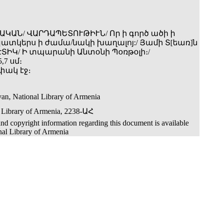
ԱԿԱՆ/ ՎԱՐԴԱՊԵՏՈՒԹԻՒՆ/ Որ ի գործ ածի ի
զպատկերս ի ժամա/նակի խաղալոյ:/ Յամի Տ[եառ]ն
ՆԷՏԻԿ/ Ի տպարանի Անտօնի Պօռթօլի։/
,7 սմ։
փակ էջ։
an, National Library of Armenia
 Library of Armenia, 2238-ԱՀ
nd copyright information regarding this document is available
nal Library of Armenia