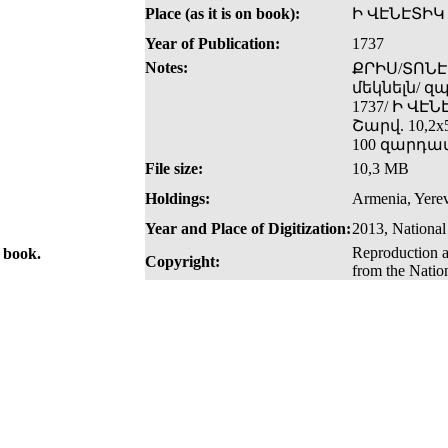
Place (as it is on book):
Ի ՎԷՆԷՏԻԿ
Year of Publication:
1737
Notes:
ՔՐԻՍ/ՏՈՆԷ
մեկնելն/ 
1737/ Ի ՎԷ
Շարվ. 10,2x5
100 զարդա
File size:
10,3 MB
Holdings:
Armenia, Yerev
Year and Place of Digitization:
2013, National
Reproduction a
e book.
Copyright:
from the Natio