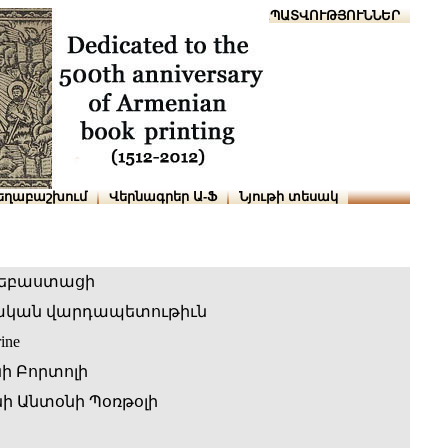
Տուն
Օգնություն
ՆԱԽԱՊԱՏՎՈՒԹՅՈՒՆՆԵՐ
եղաբաշխում
Վերնագրեր Ա-Ֆ
Նյութի տեսակ
եբաստացի
ական վարդապետութիւն
rine
ի Բորտոլի
 Անտօնի Պօռթօլի